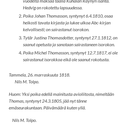
vuodelta maksaa täällä Kuhalan Räynyn isäntä.
Hedvig on rokotettu lapsuudessa.
Poika Johan Thomasson, syntynyt 6.4.1810, osaa
heikosti tavata kirjasta ja lukee ulkoa Abc-kirjan
kelvollisesti; on sairastanut isorokon.
Tytär Justina Thomasdotter, syntynyt 27.1.1812, on
saanut opetusta ja sanotaan sairastaneen isorokon.
Poika Michel Thomasson, syntynyt 12.7.1817, ei ole
sairastanut isorokkoa eikä ole saanut rokotusta.
Tammela, 26. marraskuuta 1818.
Nils M. Tolpo.
Huom: Yksi poika edellä mainitusta avioliitosta, nimeltään
Thomas, syntynyt 24.3.1805, jää nyt tänne
emäseurakuntaan. Päivämäärä kuten yllä.
Nils M. Tolpo.