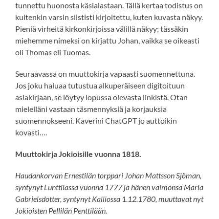
tunnettu huonosta käsialastaan. Tällä kertaa todistus on
kuitenkin varsin siististi kirjoitettu, kuten kuvasta näkyy.
Pieniä virheitä kirkonkirjoissa välillä näkyy; tässäkin
miehemme nimeksi on kirjattu Johan, vaikka se oikeasti
oli Thomas eli Tuomas.
Seuraavassa on muuttokirja vapaasti suomennettuna.
Jos joku haluaa tutustua alkuperäiseen digitoituun
asiakirjaan, se löytyy lopussa olevasta linkistä. Otan
mielelläni vastaan täsmennyksiä ja korjauksia
suomennokseeni. Kaverini ChatGPT jo auttoikin
kovasti….
Muuttokirja Jokioisille vuonna 1818.
Haudankorvan Ernestilän torppari Johan Mattsson Sjöman,
syntynyt Lunttilassa vuonna 1777 ja hänen vaimonsa Maria
Gabrielsdotter, syntynyt Kalliossa 1.12.1780, muuttavat nyt
Jokioisten Pellilän Penttilään.