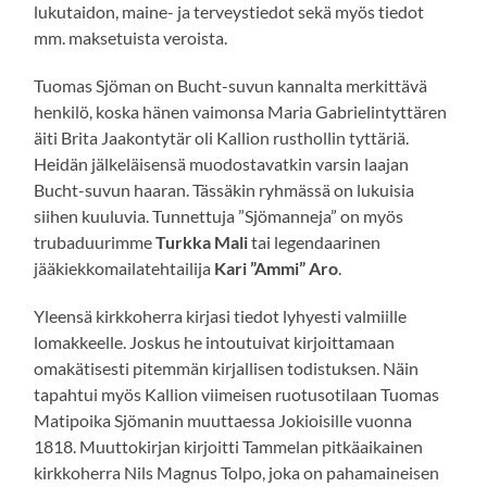
lukutaidon, maine- ja terveystiedot sekä myös tiedot
mm. maksetuista veroista.
Tuomas Sjöman on Bucht-suvun kannalta merkittävä
henkilö, koska hänen vaimonsa Maria Gabrielintyttären
äiti Brita Jaakontytär oli Kallion rusthollin tyttäriä.
Heidän jälkeläisensä muodostavatkin varsin laajan
Bucht-suvun haaran. Tässäkin ryhmässä on lukuisia
siihen kuuluvia. Tunnettuja ”Sjömanneja” on myös
trubaduurimme
Turkka Mali
tai legendaarinen
jääkiekkomailatehtailija
Kari ”Ammi” Aro
.
Yleensä kirkkoherra kirjasi tiedot lyhyesti valmiille
lomakkeelle. Joskus he intoutuivat kirjoittamaan
omakätisesti pitemmän kirjallisen todistuksen. Näin
tapahtui myös Kallion viimeisen ruotusotilaan Tuomas
Matipoika Sjömanin muuttaessa Jokioisille vuonna
1818. Muuttokirjan kirjoitti Tammelan pitkäaikainen
kirkkoherra Nils Magnus Tolpo, joka on pahamaineisen