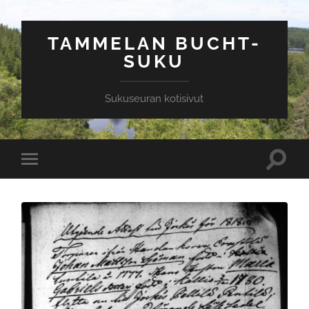
TAMMELAN BUCHT-
SUKU
Sukuseuran kotisivut
Toggle
Toggle
search
mobile
field
menu