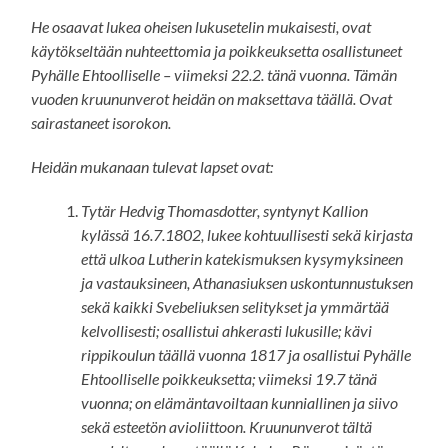
He osaavat lukea oheisen lukusetelin mukaisesti, ovat
käytökseltään nuhteettomia ja poikkeuksetta osallistuneet
Pyhälle Ehtoolliselle – viimeksi 22.2. tänä vuonna. Tämän
vuoden kruununverot heidän on maksettava täällä. Ovat
sairastaneet isorokon.
Heidän mukanaan tulevat lapset ovat:
Tytär Hedvig Thomasdotter, syntynyt Kallion
kylässä 16.7.1802, lukee kohtuullisesti sekä kirjasta
että ulkoa Lutherin katekismuksen kysymyksineen
ja vastauksineen, Athanasiuksen uskontunnustuksen
sekä kaikki Svebeliuksen selitykset ja ymmärtää
kelvollisesti; osallistui ahkerasti lukusille; kävi
rippikoulun täällä vuonna 1817 ja osallistui Pyhälle
Ehtoolliselle poikkeuksetta; viimeksi 19.7 tänä
vuonna; on elämäntavoiltaan kunniallinen ja siivo
sekä esteetön avioliittoon. Kruununverot tältä