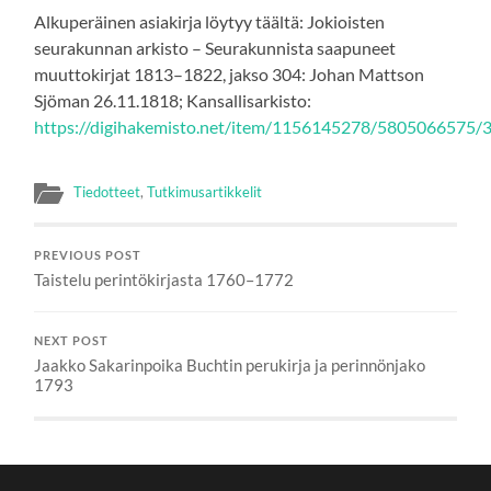
Alkuperäinen asiakirja löytyy täältä: Jokioisten
seurakunnan arkisto – Seurakunnista saapuneet
muuttokirjat 1813–1822, jakso 304: Johan Mattson
Sjöman 26.11.1818; Kansallisarkisto:
https://digihakemisto.net/item/1156145278/5805066575/
Tiedotteet
,
Tutkimusartikkelit
PREVIOUS POST
Taistelu perintökirjasta 1760–1772
NEXT POST
Jaakko Sakarinpoika Buchtin perukirja ja perinnönjako
1793