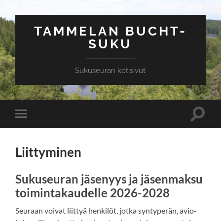
TAMMELAN BUCHT-
SUKU
Sukuseuran kotisivut
Toggle
Toggle
search
mobile
field
menu
Liittyminen
Sukuseuran jäsenyys ja jäsenmaksu
toimintakaudelle 2026-2028
Seuraan voivat liittyä henkilöt, jotka syntyperän, avio-