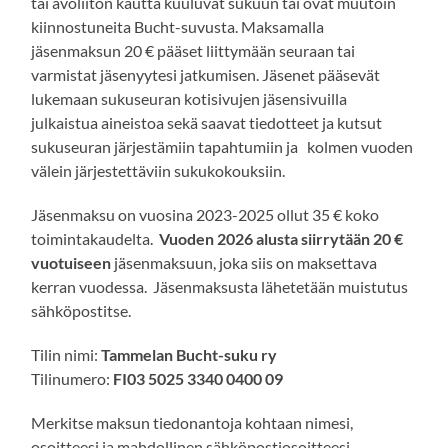
tai avoliiton kautta kuuluvat sukuun tai ovat muutoin
kiinnostuneita Bucht-suvusta. Maksamalla
jäsenmaksun 20 € pääset liittymään seuraan tai
varmistat jäsenyytesi jatkumisen. Jäsenet pääsevät
lukemaan sukuseuran kotisivujen jäsensivuilla
julkaistua aineistoa sekä saavat tiedotteet ja kutsut
sukuseuran järjestämiin tapahtumiin ja kolmen vuoden
välein järjestettäviin sukukokouksiin.
Jäsenmaksu on vuosina 2023-2025 ollut 35 € koko
toimintakaudelta.
Vuoden 2026 alusta siirrytään 20 €
vuotuiseen
jäsenmaksuun, joka siis on maksettava
kerran vuodessa. Jäsenmaksusta lähetetään muistutus
sähköpostitse.
Tilin nimi:
Tammelan Bucht-suku ry
Tilinumero:
FI03 5025 3340 0400 09
Merkitse maksun tiedonantoja kohtaan nimesi,
osoitteesi ja mahdollinen sähköpostiosoitteesi.