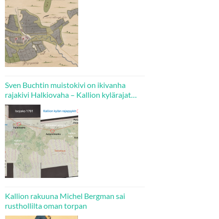
Sven Buchtin muistokivi on ikivanha
rajakivi Halkiovaha – Kallion kylärajat
tarkistettiin isojaossa 1780-luvulla
Kallion rakuuna Michel Bergman sai
rusthollilta oman torpan