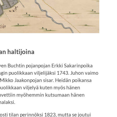
an haltijoina
ven Buchtin pojanpojan Erkki Sakarinpoika
gin puolikkaan viljelijäksi 1743. Juhon vaimo
än Mikko Jaakonpojan sisar. Heidän poikansa
puolikkaan viljelyä kuten myös hänen
 ruvettiin myöhemmin kutsumaan hänen
alaksi.
sti tilan perinnöksi 1823, mutta se joutui