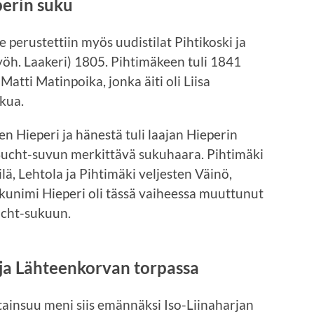
perin suku
e perustettiin myös uudistilat Pihtikoski ja
öh. Laakeri) 1805. Pihtimäkeen tuli 1841
Matti Matinpoika, jonka äiti oli Liisa
ukua.
n Hieperi ja hänestä tuli laajan Hieperin
 Bucht-suvun merkittävä sukuhaara. Pihtimäki
ä, Lehtola ja Pihtimäki veljesten Väinö,
ukunimi Hieperi oli tässä vaiheessa muuttunut
Bucht-sukuun.
 ja Lähteenkorvan torpassa
ltainsuu meni siis emännäksi Iso-Liinaharjan