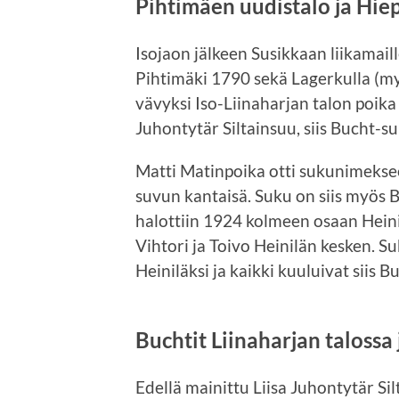
Pihtimäen uudistalo ja Hie
Isojaon jälkeen Susikkaan liikamaill
Pihtimäki 1790 sekä Lagerkulla (my
vävyksi Iso-Liinaharjan talon poika 
Juhontytär Siltainsuu, siis Bucht-s
Matti Matinpoika otti sukunimeksee
suvun kantaisä. Suku on siis myös
halottiin 1924 kolmeen osaan Heinil
Vihtori ja Toivo Heinilän kesken. S
Heiniläksi ja kaikki kuuluivat siis 
Buchtit Liinaharjan talossa
Edellä mainittu Liisa Juhontytär Si