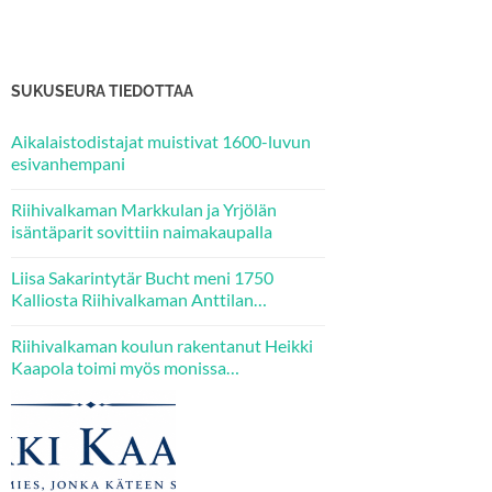
SUKUSEURA TIEDOTTAA
Aikalaistodistajat muistivat 1600-luvun
esivanhempani
Riihivalkaman Markkulan ja Yrjölän
isäntäparit sovittiin naimakaupalla
Liisa Sakarintytär Bucht meni 1750
Kalliosta Riihivalkaman Anttilan
emännäksi – kaksi hänen tytärtään tuli
puolestaan Kallion Jaakkolan veljesten
Riihivalkaman koulun rakentanut Heikki
puolisoiksi.
Kaapola toimi myös monissa
luottamustehtävissä