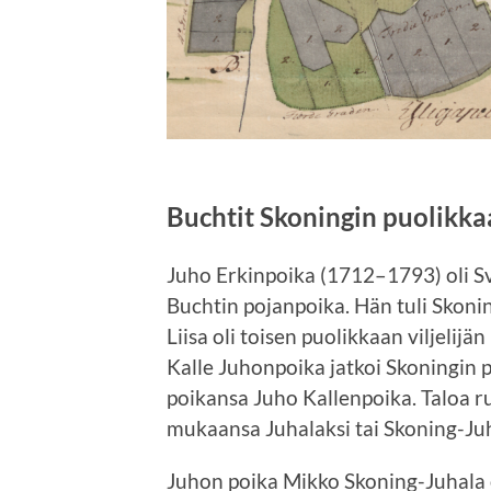
Buchtit Skoningin puolikka
Juho Erkinpoika (1712–1793) oli S
Buchtin pojanpoika. Hän tuli Skonin
Liisa oli toisen puolikkaan viljelij
Kalle Juhonpoika jatkoi Skoningin 
poikansa Juho Kallenpoika. Taloa
mukaansa Juhalaksi tai Skoning-Juh
Juhon poika Mikko Skoning-Juhala o