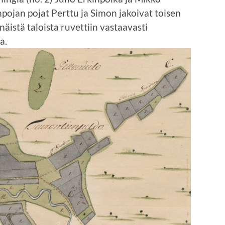
ojan pojat Perttu ja Simon jakoivat toisen
äistä taloista ruvettiin vastaavasti
a.