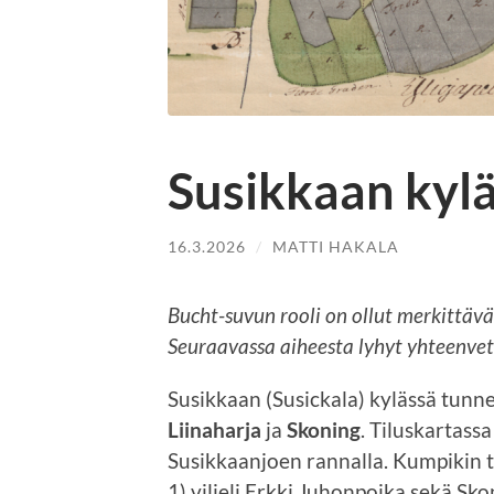
Susikkaan kylä
16.3.2026
/
MATTI HAKALA
Bucht-suvun rooli on ollut merkittävä
Seuraavassa aiheesta lyhyt yhteenvet
Susikkaan (Susickala) kylässä tunn
Liinaharja
ja
Skoning
. Tiluskartass
Susikkaanjoen rannalla. Kumpikin ta
1) viljeli Erkki Juhonpoika sekä Sko