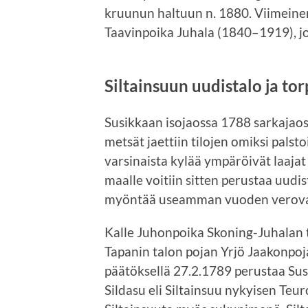
kruunun haltuun n. 1880. Viimeine
Taavinpoika Juhala (1840–1919), j
Siltainsuun uudistalo ja to
Susikkaan isojaossa 1788 sarkajaossa
metsät jaettiin tilojen omiksi palsto
varsinaista kylää ympäröivät laajat
maalle voitiin sitten perustaa uudi
myöntää useamman vuoden verov
Kalle Juhonpoika Skoning-Juhalan t
Tapanin talon pojan Yrjö Jaakonpoj
päätöksellä 27.2.1789 perustaa Sus
Sildasu eli Siltainsuu nykyisen Te