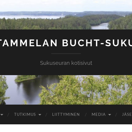
TAMMELAN BUCHT-SUK
Sukuseuran kotisivut
TUTKIMUS
LIITTYMINEN
MEDIA
JÄSE