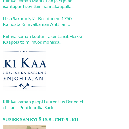
Riihivalkaman Markkulan ja Yrjölän
isäntäparit sovittiin naimakaupalla
Liisa Sakarintytär Bucht meni 1750
Kalliosta Riihivalkaman Anttilan
emännäksi – kaksi hänen tytärtään tuli
puolestaan Kallion Jaakkolan veljesten
Riihivalkaman koulun rakentanut Heikki
puolisoiksi.
Kaapola toimi myös monissa
luottamustehtävissä
Riihivalkaman pappi Laurentius Benedicti
eli Lauri Pentinpoika Sarin
SUSIKKAAN KYLÄ JA BUCHT-SUKU