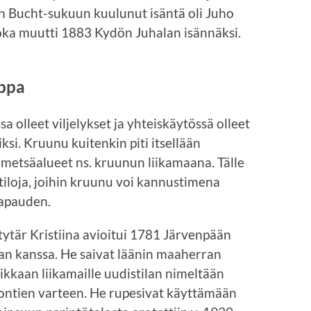
n Bucht-sukuun kuulunut isäntä oli Juho
oka muutti 1883 Kydön Juhalan isännäksi.
rppa
 olleet viljelykset ja yhteiskäytössä olleet
iksi. Kruunu kuitenkin piti itsellään
 metsäalueet ns. kruunun liikamaana. Tälle
stiloja, joihin kruunu voi kannustimena
apauden.
ytär Kristiina avioitui 1781 Järvenpään
an kanssa. He saivat läänin maaherran
ikkaan liikamaille uudistilan nimeltään
urontien varteen. He rupesivat käyttämään