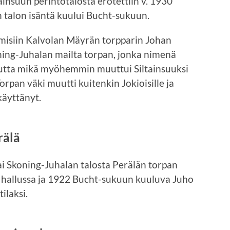
insuun perintötalosta erotettiin v. 1930
talon isäntä kuului Bucht-sukuun.
imisiin Kalvolan Mäyrän torpparin Johan
ning-Juhalan mailta torpan, jonka nimenä
, mutta mikä myöhemmin muuttui Siltainsuuksi
Torpan väki muutti kuitenkin Jokioisille ja
käyttänyt.
rälä
ai Skoning-Juhalan talosta Perälän torpan
un hallussa ja 1922 Bucht-sukuun kuuluva Juho
ilaksi.