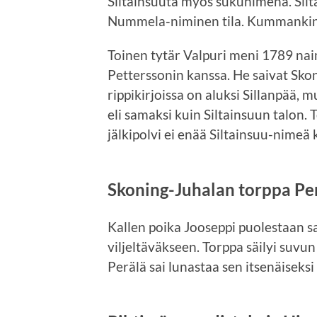
Siltainsuuta myös sukunimenä. Silta
Nummela-niminen tila. Kummankin 
Toinen tytär Valpuri meni 1789 na
Petterssonin kanssa. He saivat Sko
rippikirjoissa on aluksi Sillanpää
eli samaksi kuin Siltainsuun talon. 
jälkipolvi ei enää Siltainsuu-nimeä 
Skoning-Juhalan torppa Pe
Kallen poika Jooseppi puolestaan s
viljeltäväkseen. Torppa säilyi suv
Perälä sai lunastaa sen itsenäiseksi t