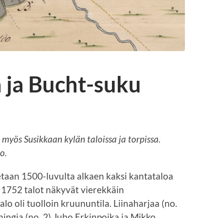
 ja Bucht-suku
 myös Susikkaan kylän taloissa ja torpissa.
o.
etaan 1500-luvulta alkaen kaksi kantataloa
a 1752 talot näkyvät vierekkäin
lo oli tuolloin kruununtila. Liinaharjaa (no.
ningia (no. 2) Juho
Erkinpoika ja Mikko