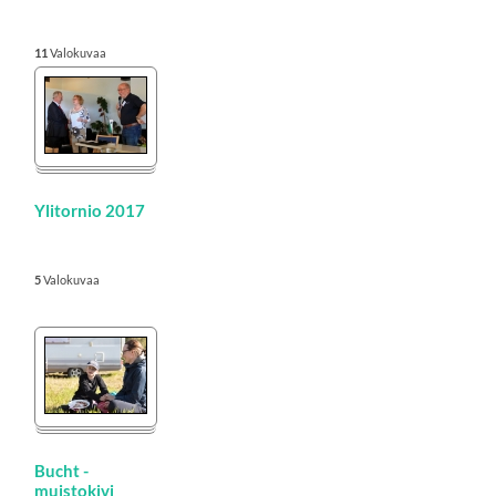
11
Valokuvaa
Ylitornio 2017
5
Valokuvaa
Bucht -
muistokivi