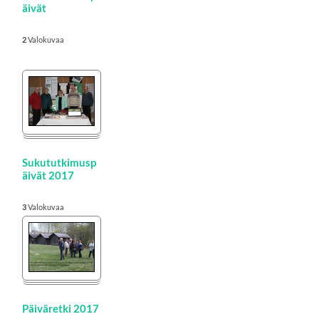
äivät
2
Valokuvaa
Sukututkimusp
äivät 2017
3
Valokuvaa
Päiväretki 2017