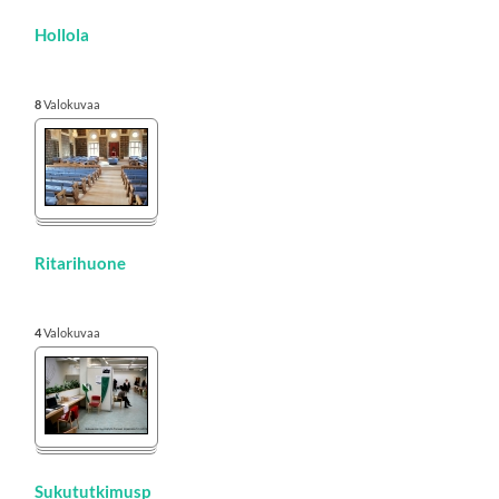
Hollola
8
Valokuvaa
Ritarihuone
4
Valokuvaa
Sukututkimusp