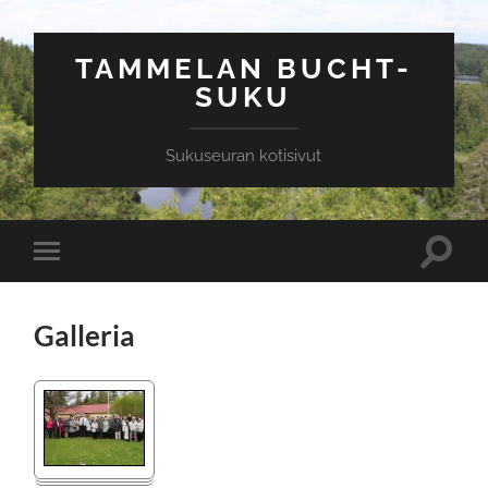
TAMMELAN BUCHT-
SUKU
Sukuseuran kotisivut
Toggle
Toggle
search
mobile
field
menu
Galleria