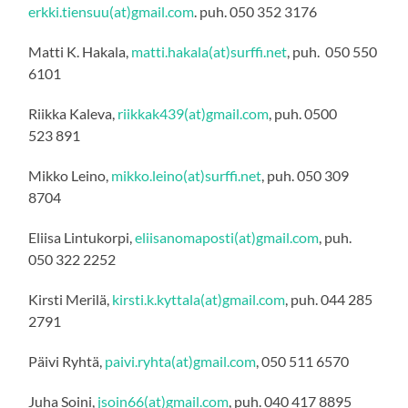
erkki.tiensuu(at)gmail.com
. puh. 050 352 3176
Matti K. Hakala,
matti.hakala(at)surffi.net
, puh. 050 550
6101
Riikka Kaleva,
riikkak439(at)gmail.com
, puh. 0500
523 891
Mikko Leino,
mikko.leino(at)surffi.net
, puh. 050 309
8704
Eliisa Lintukorpi,
eliisanomaposti(at)gmail.com
, puh.
050 322 2252
Kirsti Merilä,
kirsti.k.kyttala(at)gmail.com
, puh. 044 285
2791
Päivi Ryhtä,
paivi.ryhta(at)gmail.com
, 050 511 6570
Juha Soini,
jsoin66(at)gmail.com
, puh. 040 417 8895