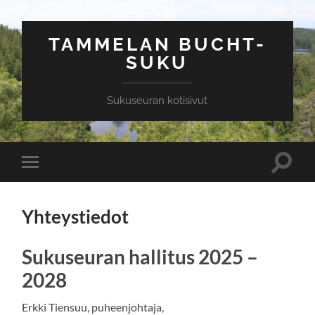
TAMMELAN BUCHT-
SUKU
Sukuseuran kotisivut
Toggle
Toggle
search
mobile
field
menu
Yhteystiedot
Sukuseuran hallitus 2025 –
2028
Erkki Tiensuu, puheenjohtaja,