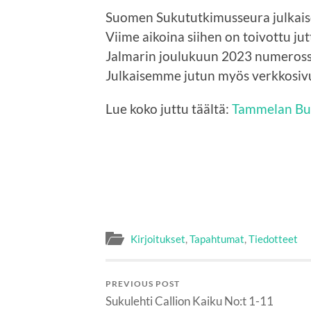
Suomen Sukututkimusseura julkaise
Viime aikoina siihen on toivottu ju
Jalmarin joulukuun 2023 numerossa
Julkaisemme jutun myös verkkosivui
Lue koko juttu täältä:
Tammelan Buc
Kirjoitukset
,
Tapahtumat
,
Tiedotteet
PREVIOUS POST
Sukulehti Callion Kaiku No:t 1-11