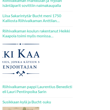
Riihivalkaman Markkulan ja Yrjölän
isäntäparit sovittiin naimakaupalla
Liisa Sakarintytär Bucht meni 1750
Kalliosta Riihivalkaman Anttilan
emännäksi – kaksi hänen tytärtään tuli
puolestaan Kallion Jaakkolan veljesten
Riihivalkaman koulun rakentanut Heikki
puolisoiksi.
Kaapola toimi myös monissa
luottamustehtävissä
Riihivalkaman pappi Laurentius Benedicti
eli Lauri Pentinpoika Sarin
Susikkaan kylä ja Bucht-suku