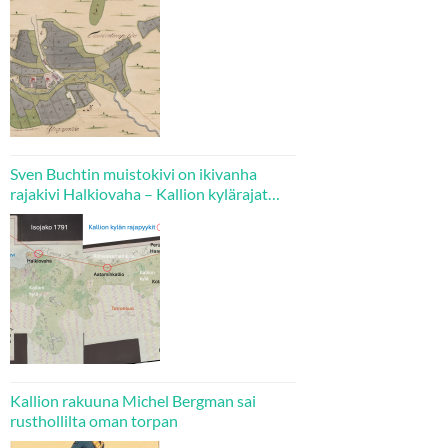
Sven Buchtin muistokivi on ikivanha
rajakivi Halkiovaha – Kallion kylärajat
tarkistettiin isojaossa 1780-luvulla
Kallion rakuuna Michel Bergman sai
rusthollilta oman torpan