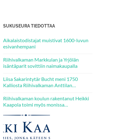
SUKUSEURA TIEDOTTAA
Aikalaistodistajat muistivat 1600-luvun
esivanhempani
Riihivalkaman Markkulan ja Yrjölän
isäntäparit sovittiin naimakaupalla
Liisa Sakarintytär Bucht meni 1750
Kalliosta Riihivalkaman Anttilan
emännäksi – kaksi hänen tytärtään tuli
puolestaan Kallion Jaakkolan veljesten
Riihivalkaman koulun rakentanut Heikki
puolisoiksi.
Kaapola toimi myös monissa
luottamustehtävissä