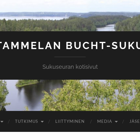
TAMMELAN BUCHT-SUK
Sukuseuran kotisivut
TUTKIMUS
LIITTYMINEN
MEDIA
JÄSE