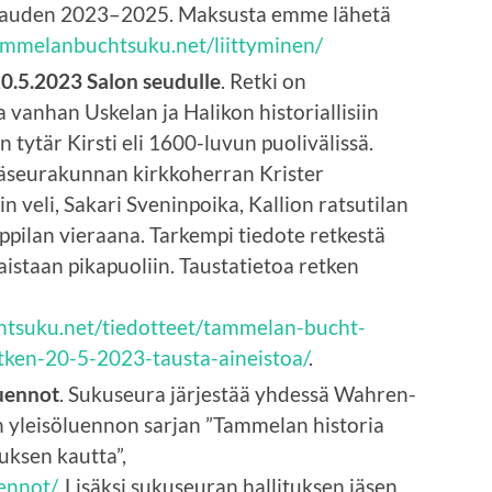
kauden 2023–2025. Maksusta emme lähetä
tammelanbuchtsuku.net/liittyminen/
0.5.2023 Salon seudulle
. Retki on
a vanhan Uskelan ja Halikon historiallisiin
n tytär Kirsti eli 1600-luvun puolivälissä.
emäseurakunnan kirkkoherran Krister
n veli, Sakari Sveninpoika, Kallion ratsutilan
appilan vieraana. Tarkempi tiedote retkestä
istaan pikapuoliin. Taustatietoa retken
htsuku.net/tiedotteet/tammelan-bucht-
ken-20-5-2023-tausta-aineistoa/
.
uennot
. Sukuseura järjestää yhdessä Wahren-
än yleisöluennon sarjan ”Tammelan historia
uksen kautta”,
uennot/
. Lisäksi sukuseuran hallituksen jäsen