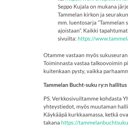
Seppo Kujala on mukana järje
Tammelan kirkon ja seurakunn
mm. luentosarja ”Tammelan s
ajoistaan”. Kaikki tapahtum
sivuilta:
https://www.tammela
Otamme vastaan myös sukuseuran to
Toiminnasta vastaa talkoovoimin p
kuitenkaan pysty, vaikka parhaam
Tammelan Bucht-suku ry:n hallitus
PS. Verkkosivuiltamme kohdasta Yht
yhteystiedot, myös muutaman hallitu
Käykääpä kurkkaamassa, ketkä ova
takana
https://tammelanbuchtsuku.