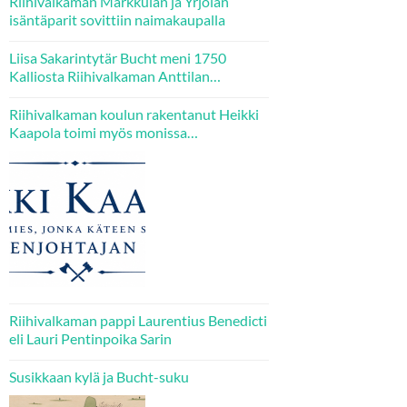
Riihivalkaman Markkulan ja Yrjölän
isäntäparit sovittiin naimakaupalla
Liisa Sakarintytär Bucht meni 1750
Kalliosta Riihivalkaman Anttilan
emännäksi – kaksi hänen tytärtään tuli
puolestaan Kallion Jaakkolan veljesten
Riihivalkaman koulun rakentanut Heikki
puolisoiksi.
Kaapola toimi myös monissa
luottamustehtävissä
Riihivalkaman pappi Laurentius Benedicti
eli Lauri Pentinpoika Sarin
Susikkaan kylä ja Bucht-suku