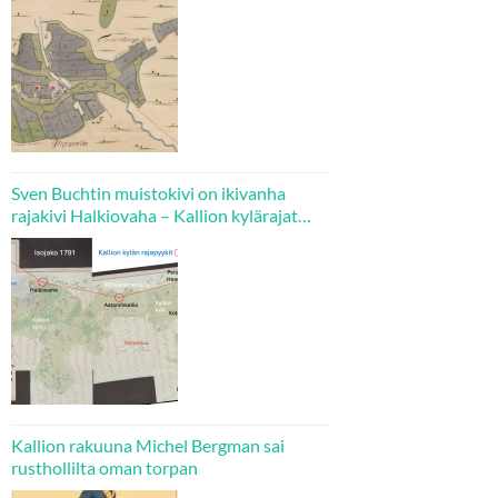
Sven Buchtin muistokivi on ikivanha
rajakivi Halkiovaha – Kallion kylärajat
tarkistettiin isojaossa 1780-luvulla
Kallion rakuuna Michel Bergman sai
rusthollilta oman torpan