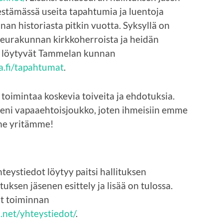
stämässä useita tapahtumia ja luentoja
an historiasta pitkin vuotta. Syksyllä on
eurakunnan kirkkoherroista ja heidän
at löytyvät Tammelan kunnan
.fi/tapahtumat
.
imintaa koskevia toiveita ja ehdotuksia.
ieni vapaaehtoisjoukko, joten ihmeisiin emme
me yritämme!
eystiedot löytyy paitsi hallituksen
ksen jäsenen esittely ja lisää on tulossa.
t toiminnan
net/yhteystiedot/
.