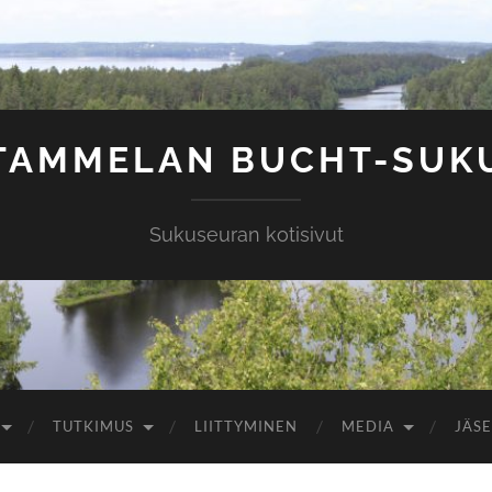
TAMMELAN BUCHT-SUK
Sukuseuran kotisivut
TUTKIMUS
LIITTYMINEN
MEDIA
JÄSE