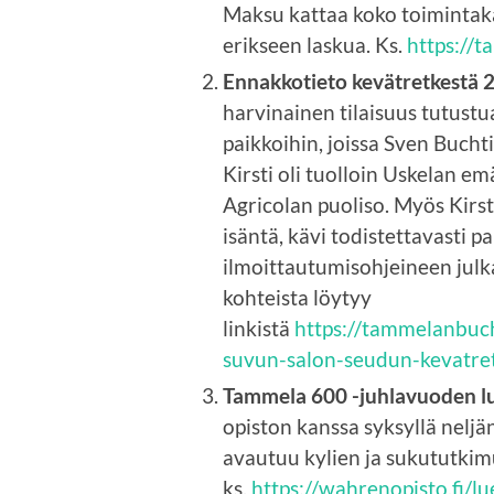
Maksu kattaa koko toiminta
erikseen laskua. Ks.
https://
Ennakkotieto kevätretkestä 2
harvinainen tilaisuus tutustu
paikkoihin, joissa Sven Buchti
Kirsti oli tuolloin Uskelan 
Agricolan puoliso. Myös Kirsti
isäntä, kävi todistettavasti p
ilmoittautumisohjeineen julka
kohteista löytyy
linkistä
https://tammelanbuc
suvun-salon-seudun-kevatret
Tammela 600 -juhlavuoden l
opiston kanssa syksyllä nelj
avautuu kylien ja sukututkim
ks.
https://wahrenopisto.fi/l