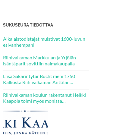
SUKUSEURA TIEDOTTAA
Aikalaistodistajat muistivat 1600-luvun
esivanhempani
Riihivalkaman Markkulan ja Yrjölän
isäntäparit sovittiin naimakaupalla
Liisa Sakarintytär Bucht meni 1750
Kalliosta Riihivalkaman Anttilan
emännäksi – kaksi hänen tytärtään tuli
puolestaan Kallion Jaakkolan veljesten
Riihivalkaman koulun rakentanut Heikki
puolisoiksi.
Kaapola toimi myös monissa
luottamustehtävissä