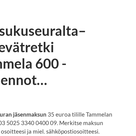
 sukuseuralta–
evätretki
mmela 600 -
uennot…
euran jäsenmaksun
35 euroa tilille Tammelan
FI03 5025 3340 0400 09. Merkitse maksun
soitteesi ja miel. sähköpostiosoitteesi.