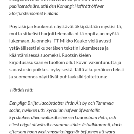
publicerade äre, uthi den Konungl: Hoffrätt öffwer
Storfurstendömet Finland
Pöytäkirjan koukerot näyttävät äkkipäätään mystisiltä,
mutta sitkeästi harjoittelemalla niitä oppii ajan myötä
lukemaan. Ja onneksi FT Mikko Kauko vielä avusti
ystävällisesti alkuperäisen tekstin lukemisessa ja
kääntämisessä suomeksi. Ruotsin kielen
kirjoitusasukaan ei tuolloin ollut kovin vakiintunutta ja
sanastokin poikkesi nykyisestä. Tältä alkuperäinen teksti
ja suomennos näyttävät puhtaaksikirjoitettuna:
Häräds rätt:
Een piiga Brijta Jacobsdotter ifrån Åis by och Tammela
sochn, hwilken uthi kyrckian hafwer öfwanfallit
kyrckoheerdhen wällärdhe herren Laurentium Petri, och
ellest något oliwdh dhersamma städes åstadhkommit, doch
eftersom hoon wed ransaakningen är befunnen att wara