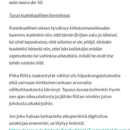
wele swara der till.
Turun kuninkaallinen hovioikeus:
Kuninkaallinen oikeus hyväksyy kihlakunnanoikeuden
tuomion, kuitenkin niin, että tämän Brijtan suku ja läheiset,
tai siinä tapauksessa, että sellaisia ei ole, pitäjä, tästedes
huolehtisi hänestä niin, ettei hän keillekään mitään
sopimatonta tai vahinkoa aiheuttaisi, mikäli he eivät itse
tahdo vastata siitä.
Piika Riitta Jaakontytär välttyi siis häpeärangaistukselta
eikä varmaan kirkkoherrankaan arvovalta
välikohtauksesta kärsinyt. Tapaus kuvaa kuitenkin hyvin
sen ajan oikeuslaitosta ja jäihän Riitan nimikin jutun
johdosta aikakirjoihin.
Jos joku haluaa tarkastella alkuperäistä digitoitua
asiakirjaa enemmän, se löytyy linkistä:
https://www.sukuhistoria.fi/sshy/kirjat/Tuomiokirjat/turun