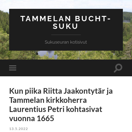
TAMMELAN BUCHT-
SUKU
Sukuseuran kotisivut
Toggle
Toggle
search
mobile
field
menu
Kun piika Riitta Jaakontytär ja
Tammelan kirkkoherra
Laurentius Petri kohtasivat
vuonna 1665
13.5.2022