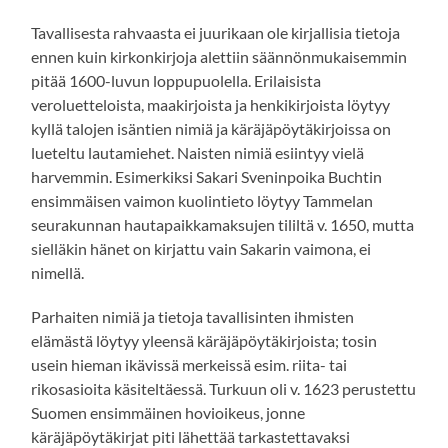
Tavallisesta rahvaasta ei juurikaan ole kirjallisia tietoja
ennen kuin kirkonkirjoja alettiin säännönmukaisemmin
pitää 1600-luvun loppupuolella. Erilaisista
veroluetteloista, maakirjoista ja henkikirjoista löytyy
kyllä talojen isäntien nimiä ja käräjäpöytäkirjoissa on
lueteltu lautamiehet. Naisten nimiä esiintyy vielä
harvemmin. Esimerkiksi Sakari Sveninpoika Buchtin
ensimmäisen vaimon kuolintieto löytyy Tammelan
seurakunnan hautapaikkamaksujen tililtä v. 1650, mutta
sielläkin hänet on kirjattu vain Sakarin vaimona, ei
nimellä.
Parhaiten nimiä ja tietoja tavallisinten ihmisten
elämästä löytyy yleensä käräjäpöytäkirjoista; tosin
usein hieman ikävissä merkeissä esim. riita- tai
rikosasioita käsiteltäessä. Turkuun oli v. 1623 perustettu
Suomen ensimmäinen hovioikeus, jonne
käräjäpöytäkirjat piti lähettää tarkastettavaksi