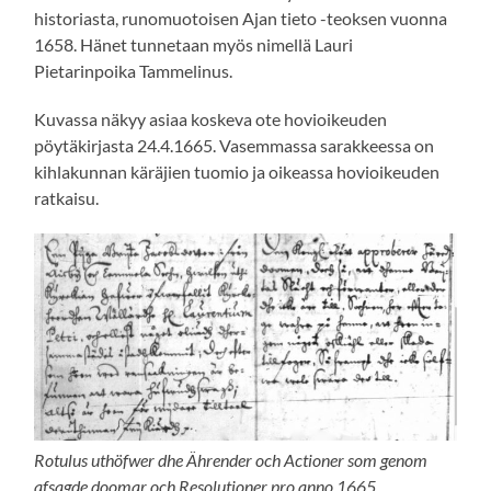
historiasta, runomuotoisen Ajan tieto -teoksen vuonna
1658. Hänet tunnetaan myös nimellä Lauri
Pietarinpoika Tammelinus.
Kuvassa näkyy asiaa koskeva ote hovioikeuden
pöytäkirjasta 24.4.1665. Vasemmassa sarakkeessa on
kihlakunnan käräjien tuomio ja oikeassa hovioikeuden
ratkaisu.
Rotulus uthöfwer dhe Ährender och Actioner som genom
afsagde doomar och Resolutioner pro anno 1665