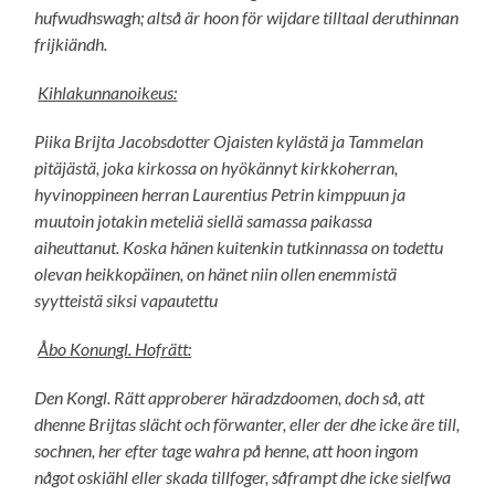
hufwudhswagh; altså är hoon för wijdare tilltaal deruthinnan
frijkiändh.
Kihlakunnanoikeus:
Piika Brijta Jacobsdotter Ojaisten kylästä ja Tammelan
pitäjästä, joka kirkossa on hyökännyt kirkkoherran,
hyvinoppineen herran Laurentius Petrin kimppuun ja
muutoin jotakin meteliä siellä samassa paikassa
aiheuttanut. Koska hänen kuitenkin tutkinnassa on todettu
olevan heikkopäinen, on hänet niin ollen enemmistä
syytteistä siksi vapautettu
Åbo Konungl. Hofrätt:
Den Kongl. Rätt approberer häradzdoomen, doch så, att
dhenne Brijtas slächt och förwanter, eller der dhe icke äre till,
sochnen, her efter tage wahra på henne, att hoon ingom
något oskiähl eller skada tillfoger, såframpt dhe icke sielfwa