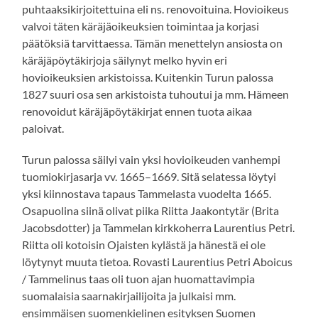
puhtaaksikirjoitettuina eli ns. renovoituina. Hovioikeus
valvoi täten käräjäoikeuksien toimintaa ja korjasi
päätöksiä tarvittaessa. Tämän menettelyn ansiosta on
käräjäpöytäkirjoja säilynyt melko hyvin eri
hovioikeuksien arkistoissa. Kuitenkin Turun palossa
1827 suuri osa sen arkistoista tuhoutui ja mm. Hämeen
renovoidut käräjäpöytäkirjat ennen tuota aikaa
paloivat.
Turun palossa säilyi vain yksi hovioikeuden vanhempi
tuomiokirjasarja vv. 1665–1669. Sitä selatessa löytyi
yksi kiinnostava tapaus Tammelasta vuodelta 1665.
Osapuolina siinä olivat piika Riitta Jaakontytär (Brita
Jacobsdotter) ja Tammelan kirkkoherra Laurentius Petri.
Riitta oli kotoisin Ojaisten kylästä ja hänestä ei ole
löytynyt muuta tietoa. Rovasti Laurentius Petri Aboicus
/ Tammelinus taas oli tuon ajan huomattavimpia
suomalaisia saarnakirjailijoita ja julkaisi mm.
ensimmäisen suomenkielinen esityksen Suomen